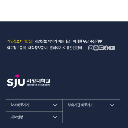
(새 창 열림)
(새 창 열림)
(새 창 열림)
개인정보처리방침
개인정보 목적외 이용대장
이메일 무단 수집거부
(새 창 열림)
(새 창 열림)
학교정보공개
대학정보공시
홈페이지 이용관련건의
학과바로가기
부속기관 바로가기
(새 창 열림)
인문사회계열
HiVE센터
대학현황
(새 창 열림
자연과학계열
가평군어린이 급식관리지원센터