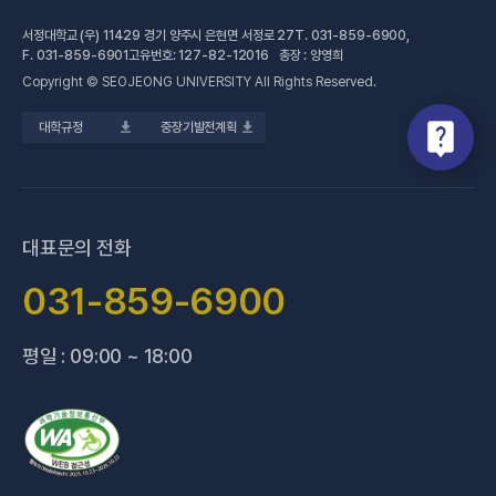
예결산공고
서정대학교 (우) 11429 경기 양주시 은현면 서정로 27
T.
031-859-6900
,
(새 창 열림)
공학계열
건강증진센터
(새 창 열림)
대학정보공시
F.
031-859-6901
고유번호: 127-82-12016 총장 : 양영희
Copyright © SEOJEONG UNIVERSITY All Rights Reserved.
(새 창 열림)
전문기술석사
교육혁신지원센터
업무추진비 사용내역
대학규정
중장기발전계획
(새 창 열림)
국제교육원
법정위원회 회의록
(새 창 열림)
기술사관육성사업단
회의록 공개
(새 창 열림)
산학협력처·단
기부금 현황
대표문의 전화
(새 창 열림)
성과관리(IR)센터
적립금 운용 현황
031-859-6900
(새 창 열림)
성인학습지원센터
평일 : 09:00 ~ 18:00
(새 창 열림)
세종학당지원센터
(새 창 열림)
신문방송국
(새 창 열림)
양주 베이비부머 행복캠퍼스
(새 창 열림
양주시어린이 급식관리지원센터