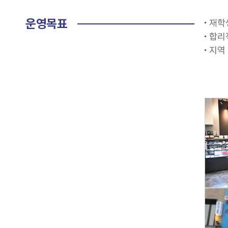
운영목표
재학
합리
지역