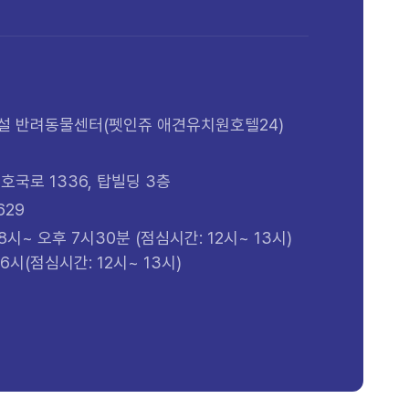
부설 반려동물센터(펫인쥬 애견유치원호텔24)
호국로 1336, 탑빌딩 3층
629
8시~ 오후 7시30분 (점심시간: 12시~ 13시)
6시(점심시간: 12시~ 13시)