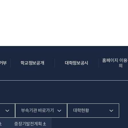
홈페이지 이
(새 창 열림)
(새 창 열림)
(새 창 열림)
집거부
학교정보공개
대학정보공시
의
부속기관 바로가기
대학현황
중장기발전계획
(새 창 열림)
HiVE센터
예결산공고