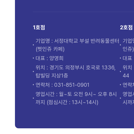
1호점
2호점
기업명 : 서정대학교 부설 반려동물센터
기업
(펫인쥬 카페)
인쥬
대표 : 양영희
대표 
위치 : 경기도 의정부시 호국로 1336,
위치 
탑빌딩 지상1층
44
연락처 : 031-851-0901
연락처
영업시간 : 월~토 오전 9시~ 오후 8시
영업시
까지 (점심시간 : 13시~14시)
시까지